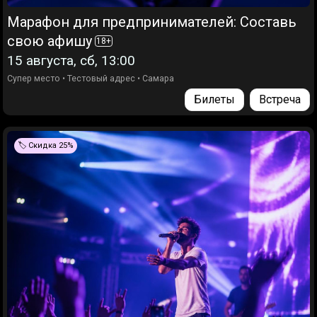
Марафон для предпринимателей: Составь
свою афишу
18
+
15 августа, сб, 13:00
Супер место
•
Тестовый адрес
•
Самара
Билеты
Встреча
🏷️ Скидка 25%