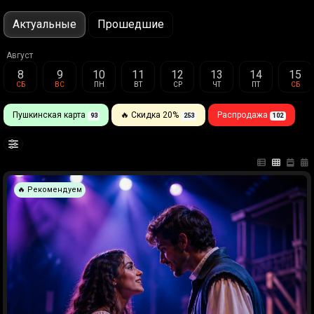
Актуальные
Прошедшие
Август
8
9
10
11
12
13
14
15
СБ
ВС
ПН
ВТ
СР
ЧТ
ПТ
СБ
Пушкинская карта
🔥 Скидка 20%
Распродажа
93
253
102
🔥 Рекомендуем